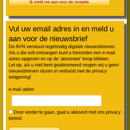
Ik meld me aan voor de receptie
Nieuwsbrief mei 2026
Vul uw email adres in en meld u
Nieuwsbrief februari 2026
aan voor de nieuwsbrief
Nieuwsbrief januari 2026
De AVN verstuurt regelmatig digitale nieuwsbrieven.
Als u die wilt ontvangen kunt u hieronder een e-mail
2025
adres opgeven en op de 'abonneer' knop klikken.
Let op, als u niet bent geabonneerd mogen wij u geen
nieuwsbrieven sturen in verband met de privacy
Nieuwsbrief december 2025
wetgeving!
Nieuwsbrief oktober 2025
e-mail adres
Nieuwsbrief september 2025
Door verder te gaan, gaat u akkoord met ons privacy
Nieuwsbrief augustus 2025
beleid.