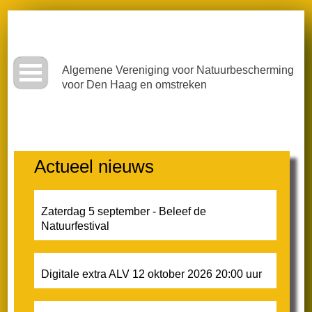
Ga
door
naar
de
Algemene Vereniging voor Natuurbescherming
inhoud
voor Den Haag en omstreken
Contact
Actueel nieuws
Ondersteuning
Zaterdag 5 september - Beleef de
Natuurfestival
Lid worden
Donatie of bijdrage
Digitale extra ALV 12 oktober 2026 20:00 uur
Zienswijzen