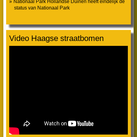
Nationaal Park Hollandse Duinen heeft eindelijk de
status van Nationaal Park
Monumentale bomen
Video Haagse straatbomen
Folders
Zienswijzen
Jaarverslagen / ALV’s
De stem van de Natuur – natuurwaarden van de
Vlietzoom