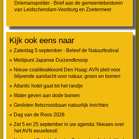
Driemanspolder - Brief aan de gemeentebesturen
van Leidschendam-Voorburg en Zoetermeer
Samenwerking
Overleg
Kijk ook eens naar
Jaarverslagen / ALV’s
Zaterdag 5 september - Beleef de Natuurfestival
ANBI-gegevens
Meldpunt Japanse Duizendknoop
Nieuw coalitieakkoord Den Haag: AVN pleit voor
Statuten
blijvende aandacht voor natuur, groen en bomen
Atlantic hotel gaat tot het randje
Privacy
Water geven aan dode bomen
Gesloten fietscrossbaan natuurlijk inrichten
Contact
Dag van de Roos 2026
Ondersteuning/lidmaatschap
Zet 5 en 25 september in uw agenda: Nieuws over
het AVN eeuwfeest!
Nieuwsarchief