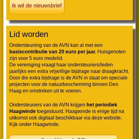
Nieuwsbrief juni 2025
Nieuwsbrief mei 2025
Lid worden
Nieuwsbrief april 2025
Ondersteuning van de AVN kan al met een
Nieuwsbrief februari 2025
basiscontributie van 20 euro per jaar.
Huisgenoten
zijn voor 5 euro medelid.
De vereniging vraagt haar ondersteuners/leden
Nieuwsbrief januari 2025
jaarlijks een extra vrijwillige bijdrage naar draagkracht.
Door die extra bijdrage is de AVN in staat om speciale
2024
projecten voor de natuurbescherming binnen Den
Haag en omstreken uit te voeren.
Nieuwsbrief november 2024
Ondersteuners van de AVN krijgen
het periodiek
Haagwinde
toegestuurd. Haagwinde is enige tijd na
Nieuwsbrief oktober 2024
uitkomst ook digitaal beschikbaar via deze website.
Kijk onder
Haagwinde
.
Nieuwsbrief juli 2024