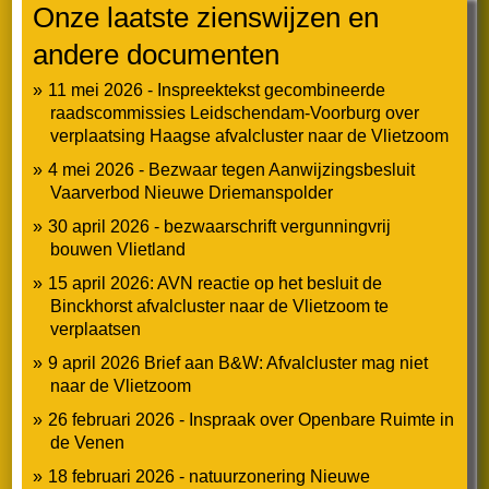
Onze laatste zienswijzen en
Nieuwsbrief mei 2023
andere documenten
Nieuwsbrief april 2023
11 mei 2026 - Inspreektekst gecombineerde
raadscommissies Leidschendam-Voorburg over
verplaatsing Haagse afvalcluster naar de Vlietzoom
4 mei 2026 - Bezwaar tegen Aanwijzingsbesluit
Vaarverbod Nieuwe Driemanspolder
Wie zijn wij
30 april 2026 - bezwaarschrift vergunningvrij
bouwen Vlietland
Bestuur
15 april 2026: AVN reactie op het besluit de
Binckhorst afvalcluster naar de Vlietzoom te
Portefeuillehouders
verplaatsen
9 april 2026 Brief aan B&W: Afvalcluster mag niet
Redactie Haagwinde
naar de Vlietzoom
Adviseurs
26 februari 2026 - Inspraak over Openbare Ruimte in
de Venen
Doel en activiteiten AVN
18 februari 2026 - natuurzonering Nieuwe