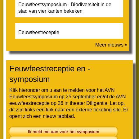
Eeuwfeestsymposium - Biodiversiteit in de
Nieuws
stad van vier kanten bekeken
Doel en activiteiten AVN
Eeuwfeestreceptie
Jaarstukken voor de ALV
Meer nieuws »
Statuten
Eeuwfeestreceptie en -
symposium
Klik hieronder om u aan te melden voor het AVN
Eeuwfeestsymposium
op 25 september en/of de AVN
eeuwfeestreceptie
op 26 in theater Diligentia. Let op,
Nieuwsbrieven
dit zijn links een link naar een externe ticketing site. Er
opent zich een nieuw tabblad.
2026
Ik meld me aan voor het symposium
Nieuwsbrief juli 2026